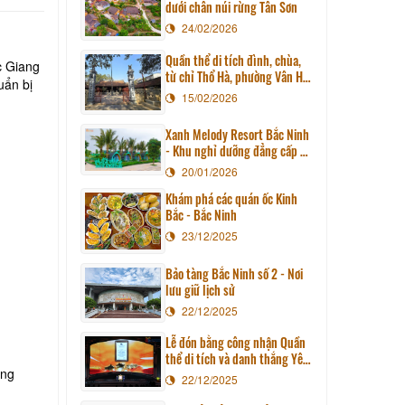
dưới chân núi rừng Tân Sơn
24/02/2026
Quần thể di tích đình, chùa,
c Giang
từ chỉ Thổ Hà, phường Vân Hà,
uẩn bị
tỉnh Bắc Ninh xếp hạng di
15/02/2026
tích quốc gia đặc biệt
Xanh Melody Resort Bắc Ninh
- Khu nghỉ dưỡng đẳng cấp và
sang trọng giữa lòng Kinh Bắc
20/01/2026
Khám phá các quán ốc Kinh
Bắc - Bắc Ninh
23/12/2025
Bảo tàng Bắc Ninh số 2 - Nơi
lưu giữ lịch sử
22/12/2025
Lễ đón bằng công nhận Quần
thể di tích và danh thắng Yên
ông
Tử - Vĩnh Nghiêm - Côn Sơn,
22/12/2025
Kiếp Bạc là Di sản văn hoá thế