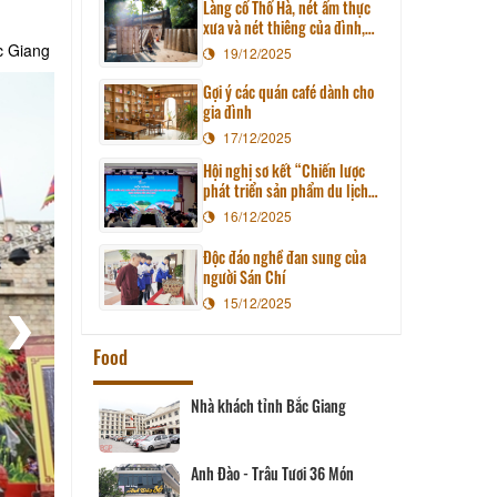
giới
Làng cổ Thổ Hà, nét ẩm thực
xưa và nét thiêng của đình,
chùa
c Giang
19/12/2025
Gợi ý các quán café dành cho
gia đình
17/12/2025
Hội nghị sơ kết “Chiến lược
phát triển sản phẩm du lịch
Việt Nam đến năm 2025, định
16/12/2025
hướng đến năm 2030”
Độc đáo nghề đan sung của
người Sán Chí
15/12/2025
Food
Nhà khách tỉnh Bắc Giang
Anh Đào - Trâu Tươi 36 Món