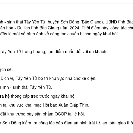
linh - sinh thái Tây Yên Tử, huyện Sơn Động (Bắc Giang), UBND tỉnh Bắ
ăn hóa - Du lịch tỉnh Bắc Giang năm 2024. Thời điểm này, công tác ch
 đây là một số hình ảnh về công tác chuẩn bị cho ngày khai hội.
 Tây Yên Tử trang hoàng, tạo điểm nhấn đối với du khách.
ạch sẽ.
Dịch vụ Tây Yên Tử bố trí khu vực nhà chờ xe điện.
linh - sinh thái Tây Yên Tử.
a hệ thống cáp treo trước ngày khai hội.
h tại khu vực khai mạc Hội báo Xuân Giáp Thìn.
đặt khu trưng bày sản phẩm OCOP tại lễ hội.
Sơn Động kiểm tra công tác bảo đảm an ninh trật tự, an toàn giao th