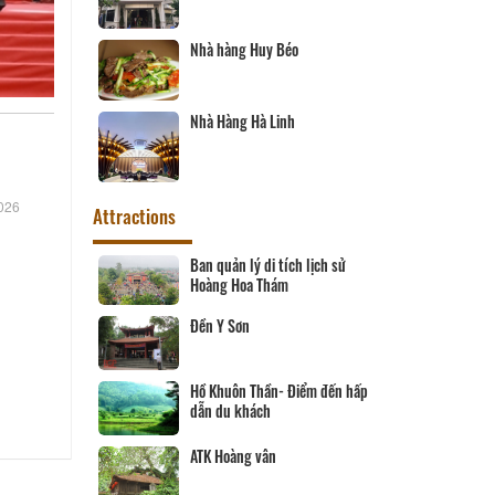
Nhà hàng Huy Béo
Nhà Hàng Hà Linh
026
Attractions
Ban quản lý di tích lịch sử
Hoàng Hoa Thám
Đền Y Sơn
Hồ Khuôn Thần- Điểm đến hấp
dẫn du khách
ATK Hoàng vân