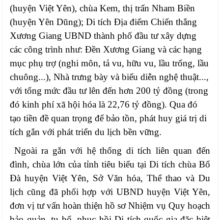
(huyện Việt Yên), chùa Kem, thị trấn Nham Biền
(huyện Yên Dũng); Di tích Địa điểm Chiến thắng
Xương Giang UBND thành phố đầu tư xây dựng
các công trình như: Đền Xương Giang và các hạng
mục phụ trợ (nghi môn, tả vu, hữu vu, lầu trống, lầu
chuông...), Nhà trưng bày và biểu diễn nghệ thuật...,
với tổng mức đầu tư lên đến hơn 200 tỷ đồng (trong
đó kinh phí xã hội hóa là 22,76 tỷ đồng). Qua đó
tạo tiền đề quan trọng để bảo tồn, phát huy giá trị di
tích gắn với phát triển du lịch bền vững.
Ngoài ra gắn với hệ thống di tích liên quan đến
đình, chùa lớn của tỉnh tiêu biểu tại Di tích chùa Bổ
Đà huyện Việt Yên, Sở Văn hóa, Thể thao và Du
lịch cũng đã phối hợp với UBND huyện Việt Yên,
đơn vị tư vấn hoàn thiện hồ sơ Nhiệm vụ Quy hoạch
bảo quản, tu bổ, phục hồi Di tích quốc gia đặc biệt