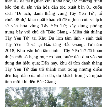
hiện 02 đề tài nghiên cứu khoa học, 02 chương trình
bảo tồn di sản văn hóa dân tộc, xuất bản 01 cuốn
sách "Di tích, danh thắng vùng Tây Yên Tử”; tổ
chức 08 đợt khai quật khảo cổ để nghiên cứu về lịch
sử văn hóa vùng Tây Yên Tử; xây dựng phòng
trưng bày với chủ đề "Bắc Giang - Miền đất thiêng
Tây Yên Tử" tại Khu Du lịch tâm linh - sinh thái
Tây Yên Tử và tại Bảo tàng Bắc Giang. Từ năm
2018, Khu văn hóa tâm linh - Tây Yên Tử đã hoàn
thiện một số hạng mục cơ bản, bước đầu đưa vào sử
dụng đạt hiệu quả; Đến nay, khu di tích danh thắng
Tây Yên Tử dần trở thành một trong những điểm
đến hấp dẫn của nhân dân, du khách trong và ngoài
tỉnh mỗi khi đến Bắc Giang.