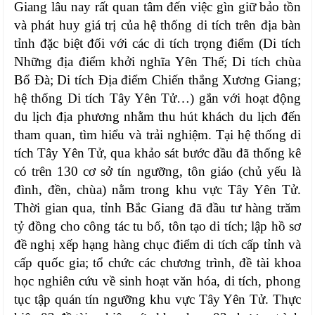
Giang lâu nay rất quan tâm đến việc gìn giữ bảo tồn
và phát huy giá trị của hệ thống di tích trên địa bàn
tỉnh đặc biệt đối với các di tích trọng điểm (Di tích
Những địa điểm khởi nghĩa Yên Thế; Di tích chùa
Bổ Đà; Di tích Địa điểm Chiến thắng Xương Giang;
hệ thống Di tích Tây Yên Tử…) gắn với hoạt động
du lịch địa phương nhằm thu hút khách du lịch đến
tham quan, tìm hiểu và trải nghiệm. Tại hệ thống di
tích Tây Yên Tử, qua khảo sát bước đầu đã thống kê
có trên 130 cơ sở tín ngưỡng, tôn giáo (chủ yếu là
đình, đền, chùa) nằm trong khu vực Tây Yên Tử.
Thời gian qua, tỉnh Bắc Giang đã đầu tư hàng trăm
tỷ đồng cho công tác tu bổ, tôn tạo di tích; lập hồ sơ
đề nghị xếp hạng hàng chục điểm di tích cấp tỉnh và
cấp quốc gia; tổ chức các chương trình, đề tài khoa
học nghiên cứu về sinh hoạt văn hóa, di tích, phong
tục tập quán tín ngưỡng khu vực Tây Yên Tử. Thực