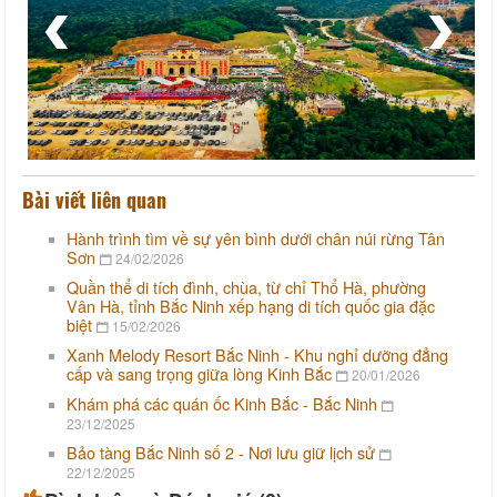
Bài viết liên quan
Hành trình tìm về sự yên bình dưới chân núi rừng Tân
Sơn
24/02/2026
Quần thể di tích đình, chùa, từ chỉ Thổ Hà, phường
Vân Hà, tỉnh Bắc Ninh xếp hạng di tích quốc gia đặc
biệt
15/02/2026
Xanh Melody Resort Bắc Ninh - Khu nghỉ dưỡng đẳng
cấp và sang trọng giữa lòng Kinh Bắc
20/01/2026
Khám phá các quán ốc Kinh Bắc - Bắc Ninh
23/12/2025
Bảo tàng Bắc Ninh số 2 - Nơi lưu giữ lịch sử
22/12/2025