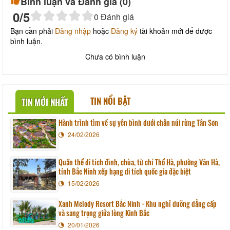
Bình luận và Đánh giá (
0
)
0
/5
0
Đánh giá
Bạn cần phải
Đăng nhập
hoặc
Đăng ký
tài khoản mới để được
bình luận.
Chưa có bình luận
TIN NỔI BẬT
TIN MỚI NHẤT
Hành trình tìm về sự yên bình dưới chân núi rừng Tân Sơn
24/02/2026
Quần thể di tích đình, chùa, từ chỉ Thổ Hà, phường Vân Hà,
tỉnh Bắc Ninh xếp hạng di tích quốc gia đặc biệt
15/02/2026
Xanh Melody Resort Bắc Ninh - Khu nghỉ dưỡng đẳng cấp
và sang trọng giữa lòng Kinh Bắc
20/01/2026