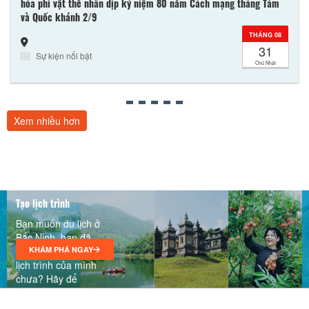
hóa phi vật thể nhân dịp kỷ niệm 80 năm Cách mạng tháng Tám
và Quốc khánh 2/9
THÁNG 08
31
Sự kiện nổi bật
Chủ Nhật
Xem nhiều hơn
Khám phá các quán ốc Kinh Bắc - Bắc Ninh
Tạo lịch trình
23/12/2025
Bạn muốn du lịch ở
Bắc Ninh, bạn đã
lên kế hoạch cho
KHÁM PHÁ NGAY
lịch trình của mình
chưa? Hãy để
chúng tôi giúp bạn
xây dựng một lịch