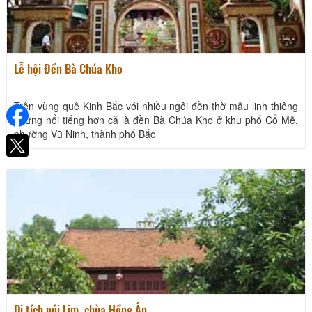
Làng cổ Thổ Hà, nét ẩm thực xưa và nét thiêng của đình, chùa
Lễ hội Đền Bà Chúa Kho
19/12/2025
Trên vùng quê Kinh Bắc với nhiều ngôi đền thờ mẫu linh thiêng
nhưng nổi tiếng hơn cả là đền Bà Chúa Kho ở khu phố Cổ Mễ,
phường Vũ Ninh, thành phố Bắc
Gợi ý các quán café dành cho gia đình
17/12/2025
Di tích núi Lim, chùa Hồng Ân