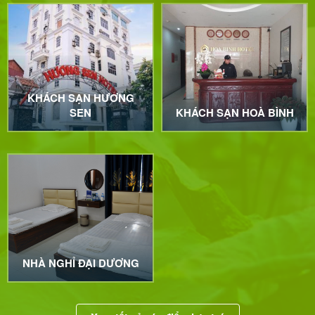
KHÁCH SẠN HƯƠNG
SEN
KHÁCH SẠN HOÀ BÌNH
NHÀ NGHỈ ĐẠI DƯƠNG