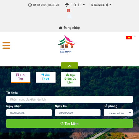
07-08-2026, 06:30:21
THỜI TIẾT
TỶ GIÁ NGOẠI TỆ
0
Đăng nhập
Lưu
Ẩm
Địa
Trú
Thực
Điểm Du
Lịch
Từ khóa
Ngày nhận
Ngày trả
Số phòng
Tìm kiếm