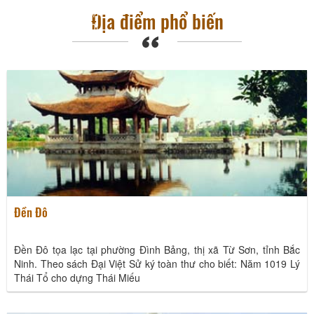
trình thú vị phù hợp
Địa điểm phổ biến
với thời gian và chi
phí.
Bảo tàng Bắc Ninh số 2 - Nơi lưu giữ lịch sử
22/12/2025
Đền Đô
Đền Đô tọa lạc tại phường Đình Bảng, thị xã Từ Sơn, tỉnh Bắc
Ninh. Theo sách Đại Việt Sử ký toàn thư cho biết: Năm 1019 Lý
Thái Tổ cho dựng Thái Miếu