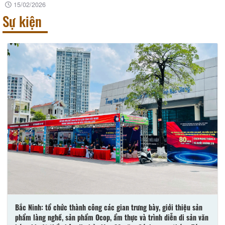
15/02/2026
Sự kiện
Xanh Melody Resort Bắc Ninh - Khu nghỉ dưỡng đẳng cấp và sang trọng giữa lòng Kinh
Bắc
20/01/2026
Bắc Ninh: tổ chức thành công các gian trưng bày, giới thiệu sản
phẩm làng nghề, sản phẩm Ocop, ẩm thực và trình diễn di sản văn