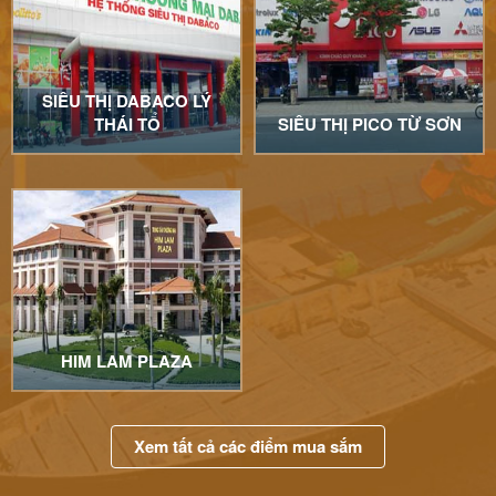
SIÊU THỊ DABACO LÝ
THÁI TỔ
SIÊU THỊ PICO TỪ SƠN
HIM LAM PLAZA
Xem tất cả các điểm mua sắm