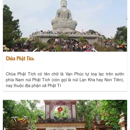
Lễ đón bằng công nhận Quần thể di tích và danh thắng Yên Tử - Vĩnh Nghiêm - Côn
Sơn, Kiếp Bạc là Di sản văn hoá thế giới
22/12/2025
Chùa Phật Tích
Chùa Phật Tích có tên chữ là Vạn Phúc tự toạ lạc trên sườn
phía Nam núi Phật Tích (còn gọi là núi Lạn Kha hay Non Tiên),
nay thuộc địa phận xã Phật Tí