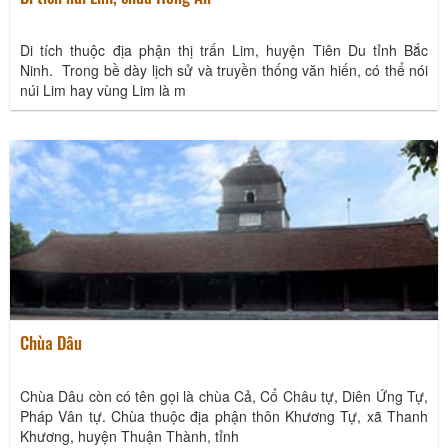
Di tích thuộc địa phận thị trấn Lim, huyện Tiên Du tỉnh Bắc
Ninh. Trong bề dày lịch sử và truyền thống văn hiến, có thể nói
núi Lim hay vùng Lim là m
Hội nghị sơ kết “Chiến lược phát triển sản phẩm du lịch Việt Nam đến năm 2025, định
Chùa Dâu
hướng đến năm 2030”
16/12/2025
Chùa Dâu còn có tên gọi là chùa Cả, Cổ Châu tự, Diên Ứng Tự,
Pháp Vân tự. Chùa thuộc địa phận thôn Khương Tự, xã Thanh
Khương, huyện Thuận Thành, tỉnh