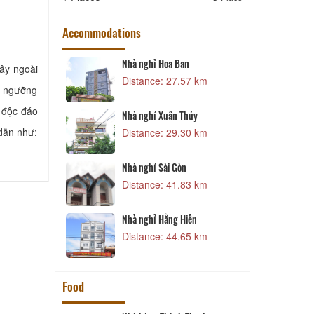
Accommodations
h
Nhà nghỉ Hoa Ban
ây ngoài
41 km
Distance: 27.57 km
m ngưỡng
yến
 độc đáo
Nhà nghỉ Xuân Thủy
73 km
dẫn như:
Distance: 29.30 km
inh
72 km
Nhà nghỉ Sài Gòn
Distance: 41.83 km
ng
90 km
Nhà nghỉ Hằng Hiên
Distance: 44.65 km
Food