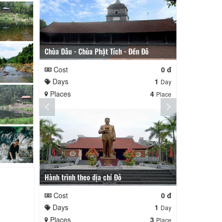
Chùa Dâu - Chùa Phật Tích - Đền Đô
Bắc Giang -
Cost
0 đ
Cost
Days
1
Days
Day
Places
4
Places
Place
Hành trình theo địa chỉ Đỏ
Ai về bên ki
Cost
0 đ
Cost
Days
1
Days
Day
Places
3
Places
Place