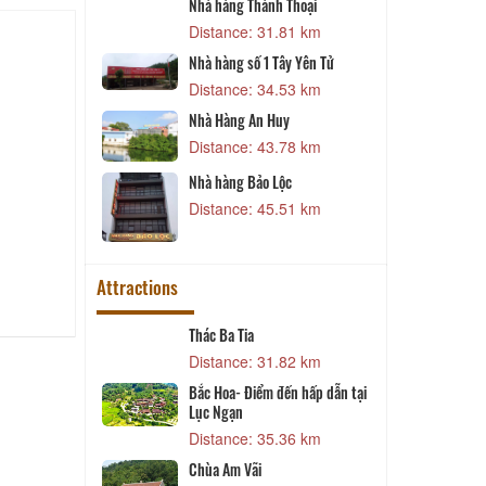
t Quán
Nhà hàng Thành Thoại
54 km
Distance: 31.81 km
inh
Nhà hàng số 1 Tây Yên Tử
74 km
Distance: 34.53 km
Nhà Hàng An Huy
Bạc
Distance: 43.78 km
57 km
Nhà hàng Bảo Lộc
yền
Distance: 45.51 km
12 km
Attractions
h Khe Rỗ
Thác Ba Tia
Distance: 31.82 km
 Cao
Bắc Hoa- Điểm đến hấp dẫn tại
Đ
08 km
Lục Ngạn
Distance: 35.36 km
ểm đến hấp