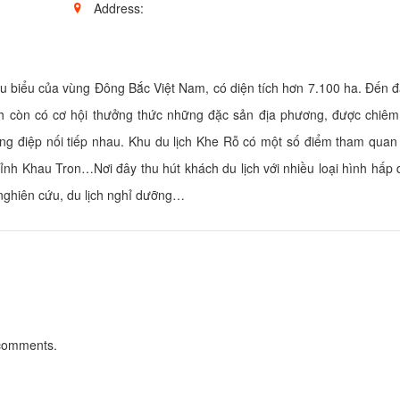
Address:
Nhà nghỉ Lan An
u biểu của vùng Đông Bắc Việt Nam, có diện tích hơn 7.100 ha. Đến đ
Distance: 13.
ch còn có cơ hội thưởng thức những đặc sản địa phương, được chiê
Nhà nghỉ Thu Lu
ùng điệp nối tiếp nhau. Khu du lịch Khe Rỗ có một số điểm tham quan
Distance: 13.
nh Khau Tron…Nơi đây thu hút khách du lịch với nhiều loại hình hấp 
Nhà nghỉ Bình M
h nghiên cứu, du lịch nghỉ dưỡng…
Distance: 24.
Nhà nghỉ Phú Hư
Distance: 25.
 comments.