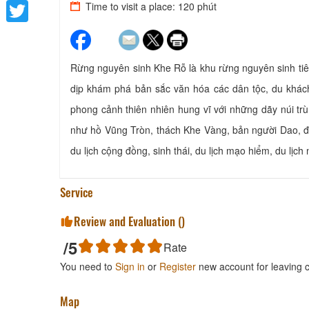
Facebook
Time to visit a place: 120 phút
Twitter
Rừng nguyên sinh Khe Rỗ là khu rừng nguyên sinh tiê
dịp khám phá bản sắc văn hóa các dân tộc, du khá
phong cảnh thiên nhiên hung vĩ với những dãy núi tr
như hồ Vũng Tròn, thách Khe Vàng, bản người Dao, đỉ
du lịch cộng đồng, sinh thái, du lịch mạo hiểm, du lịc
Service
Review and Evaluation (
)
/5
Rate
You need to
Sign in
or
Register
new account for leaving
Map