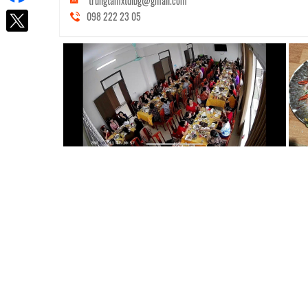
trungtamxtdlbg@gmail.com
098 222 23 05