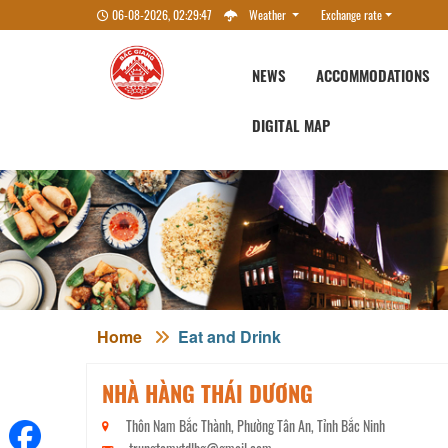
06-08-2026, 02:29:47
Weather
Exchange rate
NEWS
ACCOMMODATIONS
DIGITAL MAP
Home
Eat and Drink
NHÀ HÀNG THÁI DƯƠNG
Thôn Nam Bắc Thành, Phường Tân An, Tỉnh Bắc Ninh