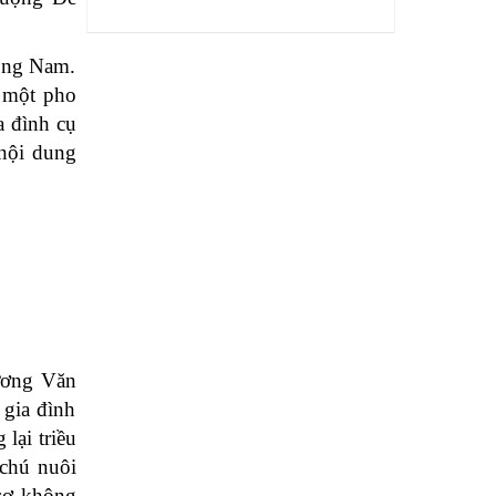
ông Nam.
í một pho
a đình cụ
nội dung
rương Văn
 gia đình
lại triều
 chú nuôi
 sợ không