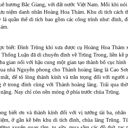
uê hương Bắc Giang, với đất nước Việt Nam. Mỗi khi nói đ
ích lưu niệm danh nhân Hoàng Hoa Thám. Khu di tích cách 
̀ quần thể di tích bao gồm các công trình như: đình, đ
hám.
ược biết: Đình Trũng khi xưa được cụ Hoàng Hoa Thám 
Thống Luận đã di chuyển đình về Trũng Trong, liền kề p
a gian nối với hậu cung một gian tạo thành bố cục hình
i vua nhà Nguyễn phong cho Thành hoàng làng là Cao S
t, để tỏ lòng thành kính và trân trọng đối với người 
 ở trong đình cùng với Thành hoàng làng. Trải qua thờ
 nặng. Nay chỉ còn nền móng ở phía trước chùa Trũng.
ng biết ơn và thành kính đối với vị tướng tài ba, nhân
ệm, ở gần kề bên khu di tích đình, chùa làng Trũng. T
ường xuyên quan tâm, tu sửa, mua sắm các đồ thờ, tạc