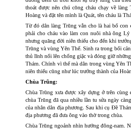
thoát được nên chú cõng cháu chạy về làng
Hoàng và đặt tên mình là Quát, tên cháu là Th
Từ đó dân làng Trũng vẫn cho là hai bố con 
phải cho cháu vào làm con nuôi nhà ông Lý
nhưng quãng đời niên thiếu cho đến khi trưở
Trũng và vùng Yên Thế. Sinh ra trong bối cản
thủ lĩnh nổi lên chống giặc và đóng giữ nhữn
Thám. Chính vì thế mà dân trong vùng Yên Th
niên thiếu cũng như lúc trưởng thành của Ho
Chùa Trũng:
Chùa Trũng xưa được xây dựng ở trên cùng dả
chùa Trũng đã qua nhiều lần tu sửa ngày càng
của nhân dân địa phương. Sau khi cụ Đề Thám 
địa phương đã đưa ông vào thờ trong chùa.
Chùa Trũng ngoảnh nhìn hướng đông-nam. Nhì