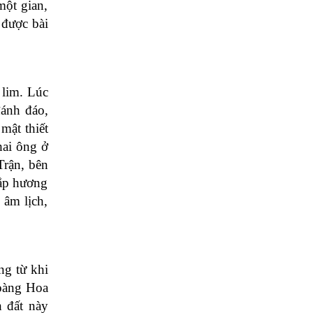
một gian,
 được bài
 lim. Lúc
đánh đáo,
mật thiết
hai ông ở
Trận, bên
ắp hương
 âm lịch,
g từ khi
Hoàng Hoa
 đất này