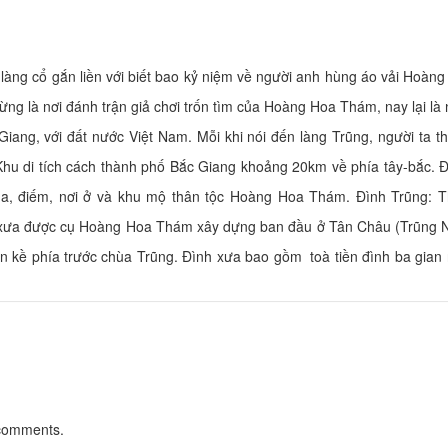
làng cổ gắn liền với biết bao kỷ niệm về người anh hùng áo vải Hoà
từng là nơi đánh trận giả chơi trốn tìm của Hoàng Hoa Thám, nay lại là 
ng, với đất nước Việt Nam. Mỗi khi nói đến làng Trũng, người ta th
u di tích cách thành phố Bắc Giang khoảng 20km về phía tây-bắc. Đâ
chùa, điếm, nơi ở và khu mộ thân tộc Hoàng Hoa Thám. Đình Trũng: T
i xưa được cụ Hoàng Hoa Thám xây dựng ban đầu ở Tân Châu (Trũng N
n kề phía trước chùa Trũng. Đình xưa bao gồm toà tiền đình ba gian 
 comments.