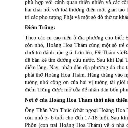
phù hợp với cảnh quan thiên nhiên và các côn
hai chái nối với toà thượng điện một gian tạo 
trí các pho tượng Phật và một số đồ thờ tự k
Điếm Trũng:
Theo các cụ cao niên ở địa phương cho biết: 
còn nhỏ, Hoàng Hoa Thám cùng một số trẻ ch
chơi trò đánh trận giả. Lớn lên, Đề Thám và Đạ
để bàn kế tìm đường cứu nước. Sau khi Đại 
điếm làng. Nay, nhân dân địa phương đã cho tạ
phải thờ Hoàng Hoa Thám. Hàng tháng vào n
tưởng nhớ công ơn của hai vị tướng tài giỏ
điếm Trũng được mở cửa để nhân dân bốn phư
Nơi ở của Hoàng Hoa Thám thời niên thiếu
Ông Thân Văn Thức (chắt ngoại Hoàng Hoa T
còn nhỏ 5- 6 tuổi cho đến 17-18 tuổi. Sau kh
Phồn (con trai Hoàng Hoa Thám) về ở nhà