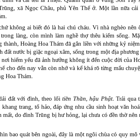
 Trũng, xã Ngọc Châu, phủ Yên Thế ở. Một lần nữa cải 
ám.
chứ không ai biết đó là hai chú cháu. Vì nhà nghèo nên
 trong làng, còn mình làm nghề thợ thêu kiếm sống. Mặ
ng thành, Hoàng Hoa Thám đã gắn liền với những kỷ niệm
h đất nước bị giặc ngoại xâm, sống trong một địa phương
g nơi hiểm yếu đã ảnh hưởng không ít đến cuộc đời của 
ế cho đến nay vẫn còn nhớ và kể khá rõ từng mẩu chuyệ
àng Hoa Thám.
i đất với đình, theo lối
tiền Thần, hậu Phật
. Trải qua 
 khang trang, tố hảo, đáp ứng nhu cầu sinh hoạt văn hoá
mất, do đình Trũng bị hư hỏng, lại chưa có đền thờ nên
n bao quát bên ngoài, đây là một ngôi chùa có quy mô 