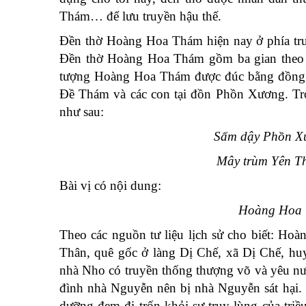
Thám… để lưu truyền hậu thế.
Đền thờ Hoàng Hoa Thám hiện nay ở phía tr
Đền thờ Hoàng Hoa Thám gồm ba gian theo bố
tượng Hoàng Hoa Thám được đúc bằng đồng ca
Đề Thám và các con tại đồn Phồn Xương. Tr
như sau:
Sấm dậy Phồn Xư
Mây trùm Yên Th
Bài vị có nội dung:
Hoàng Hoa T
Theo các nguồn tư liệu lịch sử cho biết: H
Thân, quê gốc ở làng Dị Chế, xã Dị Chế, hu
nhà Nho có truyền thống thượng võ và yêu nướ
đình nhà Nguyễn nên bị nhà Nguyễn sát hại. 
dưỡng đem đi trốn khỏi sự truy lùng của tri