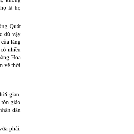
họ là họ
 ông Quát
c dù vậy
 của làng
 có nhiều
Hoàng Hoa
n về thời
thời gian,
 tôn giáo
 nhân dân
vừa phải,