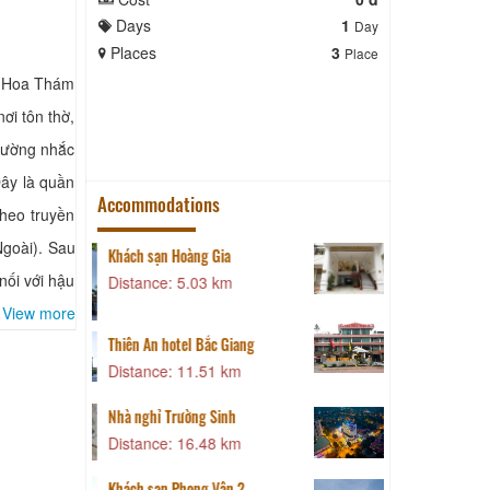
Days
Days
1
Day
Places
Places
3
Place
ng Hoa Thám
nơi tôn thờ,
ường nhắc
y là quần
Accommodations
heo truyền
goài). Sau
Khách sạn Hoàng Gia
nối với hậu
Distance: 5.03 km
View more
Thiên An hotel Bắc Giang
Distance: 11.51 km
Nhà nghỉ Trường Sinh
k
Distance: 16.48 km
Khách sạn Phong Vân 2