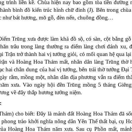
g trình liền kề. Chùa hiện nay bao gồm tòa tiền đường 
thành bình đồ kiến trúc hình chữ đinh (J). Bên trong chùa
hác như bát hương, mõ gỗ, đèn nến, chuông đồng…
Điếm Trũng xưa được làm khá đồ sộ, có sàn, cột bằng gỗ
ăn trâu trong làng thường ra điếm làng chơi đánh xu, 
i Trận trở thành hai vị tướng giỏi, có mối quan hệ qua lại 
Trận và Hoàng Hoa Thám mất, nhân dân làng Trũng thờ 
c hai chân dung của hai vị tướng, bên trái thờ tướng Đại 
gày rằm, mồng một, nhân dân địa phương vẫn ra điếm th
i năm xưa. Vào ngày hội đền Trũng mồng 5 tháng Giêng
ơng về đây thắp hương tưởng niệm.
:
hám) cho biết: Đây là mảnh đất Hoàng Hoa Thám đã sốn
i phong trào khởi nghĩa nông dân Yên Thế thất bại, cụ 
 của Hoàng Hoa Thám năm xưa. Sau cụ Phồn mất, mảnh