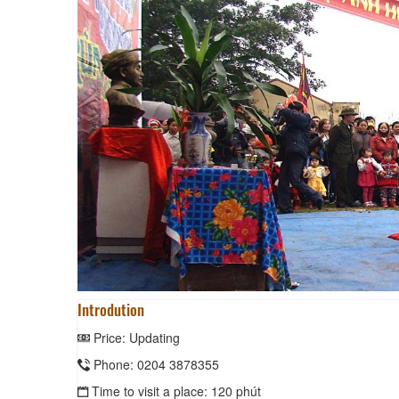
KHU LƯU NIỆM DAN
Introdution
Price: Updating
Phone: 0204 3878355
Time to visit a place: 120 phút