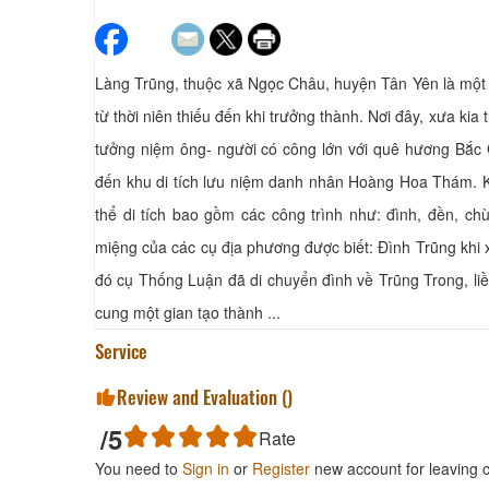
Làng Trũng, thuộc xã Ngọc Châu, huyện Tân Yên là một 
từ thời niên thiếu đến khi trưởng thành. Nơi đây, xưa kia 
tưởng niệm ông- người có công lớn với quê hương Bắc Gia
đến khu di tích lưu niệm danh nhân Hoàng Hoa Thám. Kh
thể di tích bao gồm các công trình như: đình, đền, 
miệng của các cụ địa phương được biết: Đình Trũng kh
đó cụ Thống Luận đã di chuyển đình về Trũng Trong, liề
cung một gian tạo thành ...
Service
Review and Evaluation (
)
/5
Rate
You need to
Sign in
or
Register
new account for leaving