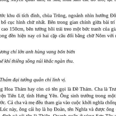
ước khu di tích đình, chùa Trũng, ngoảnh nhìn hướng Đ
 cục hình chữ nhất. Bên trong gian chính giữa bài tr
o 150cm, bên tường hồi trái treo một bức tranh của gi
ong đền hiện nay có hai cặp câu đối bằng chữ Nôm với 
ơng chí lớn anh hùng vang bốn biển
ế khí thiêng sông núi khắc ngàn thu.
hám đại tướng quân chi linh vị.
oàng Hoa Thám hay còn có tên gọi là Đề Thám. Cha là T
yện Tiên Lữ, tỉnh Hưng Yên. Ông sinh trưởng trong một
c. Cả cha và mẹ đều tham gia vào cuộc khởi nghĩa chống 
Lúc này, ông cải họ là họ Đoàn, tên Nghĩa và được ông
ều đình và cải tên là Thiện. Quanh quẩn ở vùng Sơn Tây