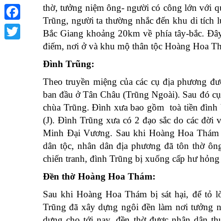
thờ, tưởng niệm ông- người có công lớn với q
Trũng, người ta thường nhắc đến khu di t
Facebook
Bắc Giang khoảng 20km về phía tây-bắc. Đây la
điếm, nơi ở và khu mộ thân tộc Hoàng Hoa T
Twitter
Đình Trũng:
Theo truyền miệng của các cụ địa phương đ
ban đầu ở Tân Châu (Trũng Ngoài). Sau đó cụ 
chùa Trũng. Đình xưa bao gồm toà tiền đình b
(J). Đình Trũng xưa có 2 đạo sắc do các đờ
Minh Đại Vương. Sau khi Hoàng Hoa Thám mấ
dân tộc, nhân dân địa phương đã tôn thờ ông
chiến tranh, đình Trũng bị xuống cấp hư hỏng
Đền thờ Hoàng Hoa Thám:
Sau khi Hoàng Hoa Thám bị sát hại, để tỏ lò
Trũng đã xây dựng ngôi đền làm nơi tưởng ni
dựng cho tới nay, đền thờ được nhân dân th