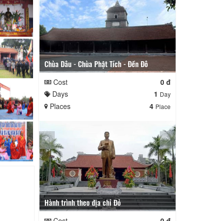
Bắc Giang -
Chùa Dâu - Chùa Phật Tích - Đền Đô
Cost
Cost
0 đ
Days
Days
1
Day
Places
Places
4
Place
Ai về bên ki
Hành trình theo địa chỉ Đỏ
Cost
Cost
0 đ