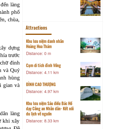
ến làng
thành phố
ền, chùa,
Attractions
Khu lưu niệm danh nhân
Đ
Hoàng Hoa Thám
xây dựng
Distance: 0 m
hía trước
 chữ đinh
Cụm di tích đình Vồng
C
ơn và Quý
Distance: 4.11 km
anh hùng
ĐÌNH CAO THƯỢNG
i gian và
Đ
Distance: 4.97 km
Đ
Khu lưu niệm Sáu điều Bác Hồ
dạy Công an Nhân dân- Kết nối
 dân làng
du lịch về nguồn
ừ khi xây
Distance: 8.33 km
 tượng Đề