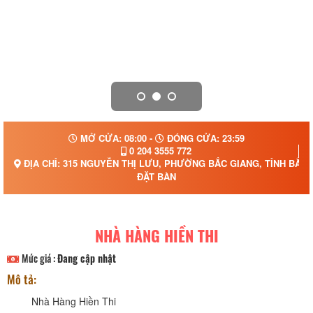
MỞ CỬA: 08:00 -
ĐÓNG CỬA: 23:59
0 204 3555 772
ĐỊA CHỈ: 315 NGUYỄN THỊ LƯU, PHƯỜNG BẮC GIANG, TỈNH BẮC 
ĐẶT BÀN
NHÀ HÀNG HIỀN THI
Mức giá :
Đang cập nhật
Mô tả:
Nhà Hàng Hiền Thi