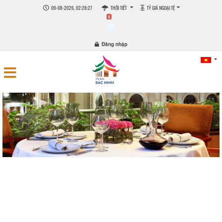
09-08-2026, 02:28:27
THỜI TIẾT
TỶ GIÁ NGOẠI TỆ
0
Đăng nhập