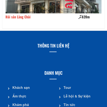
Hải sản Làng Chài
620m
Nh
THÔNG TIN LIÊN HỆ
DANH MỤC
Khách sạn
Tour
Ẩm thực
Lễ hội & Sự kiện
Khám phá
Tin tức