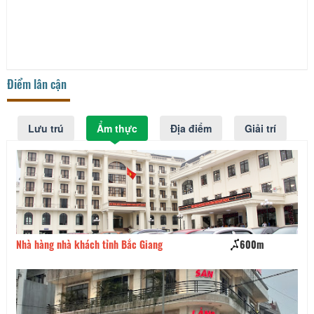
Điểm lân cận
Lưu trú
Ẩm thực
Địa điểm
Giải trí
Nhà hàng nhà khách tỉnh Bắc Giang
600m
An