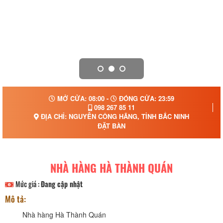
MỞ CỬA: 08:00 -
ĐÓNG CỬA: 23:59
098 267 85 11
ĐỊA CHỈ: NGUYỄN CÔNG HÃNG, TỈNH BẮC NINH
ĐẶT BÀN
NHÀ HÀNG HÀ THÀNH QUÁN
Mức giá :
Đang cập nhật
Mô tả:
Nhà hàng Hà Thành Quán