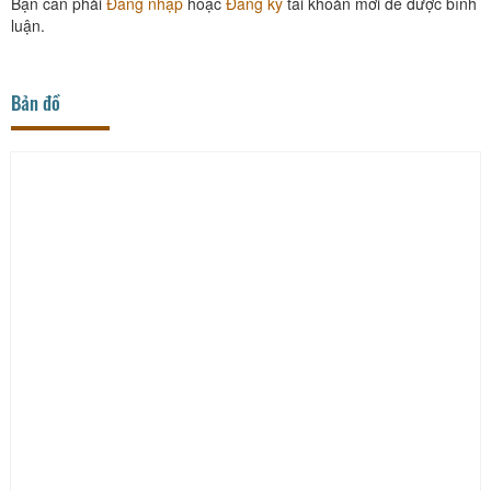
Bạn cần phải
Đăng nhập
hoặc
Đăng ký
tài khoản mới để được bình
luận.
Bản đồ