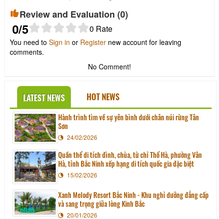
Review and Evaluation (
0
)
0
/5
0
Rate
You need to
Sign in
or
Register
new account for leaving
comments.
No Comment!
HOT NEWS
LATEST NEWS
Hành trình tìm về sự yên bình dưới chân núi rừng Tân
Sơn
24/02/2026
Quần thể di tích đình, chùa, từ chỉ Thổ Hà, phường Vân
Hà, tỉnh Bắc Ninh xếp hạng di tích quốc gia đặc biệt
15/02/2026
Xanh Melody Resort Bắc Ninh - Khu nghỉ dưỡng đẳng cấp
và sang trọng giữa lòng Kinh Bắc
20/01/2026