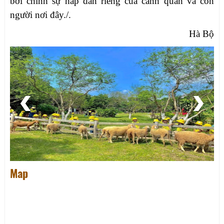
bởi chính sự hấp dẫn riêng của cảnh quan và con
người nơi đây./.
Hà Bộ
Map