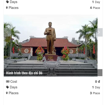
Days
1
Day
Places
4
Place
Hành trình theo địa chỉ Đỏ
Cost
0 đ
Days
1
Day
Places
3
Place