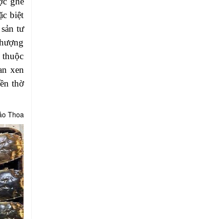
ợc ghé
ặc biệt
sản tư
Phượng
n thuộc
an xen
ền thờ
ảo Thoa