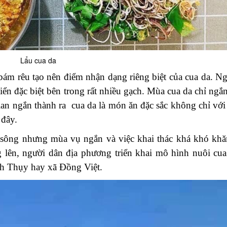
Nhà hàng Huy Béo
Nhà Hàng Hà Linh
Lẩu cua da
ám rêu tạo nên điểm nhận dạng riêng biệt của cua da. Ngo
ển đặc biệt bên trong rất nhiều gạch. Mùa cua da chỉ ngắ
ian ngắn thành ra cua da là món ăn đặc sắc không chỉ vớ
 đây.
Ban quản lý di tích 
Hoàng Hoa Thám
 sông nhưng mùa vụ ngắn và việc khai thác khá khó khă
Đền Y Sơn
g lên, người dân địa phương triển khai mô hình nuôi cua 
h Thụy hay xã Đồng Việt.
Hồ Khuôn Thần- Đi
dẫn du khách
ATK Hoàng vân