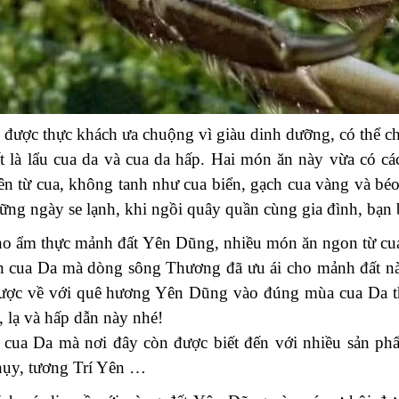
 được thực khách ưa chuộng vì giàu dinh dưỡng, có thể ch
 là lẩu cua da và cua da hấp. Hai món ăn này vừa có cá
ên từ cua, không tanh như cua biển, gạch cua vàng và bé
hững ngày se lạnh, khi ngồi quây quần cùng gia đình, bạn 
cho ẩm thực mảnh đất Yên Dũng, nhiều món ăn ngon từ cu
n cua Da mà dòng sông Thương đã ưu ái cho mảnh đất n
 được về với quê hương Yên Dũng vào đúng mùa cua Da t
 lạ và hấp dẫn này nhé!
 cua Da mà nơi đây còn được biết đến với nhiều sản ph
hụy, tương Trí Yên …