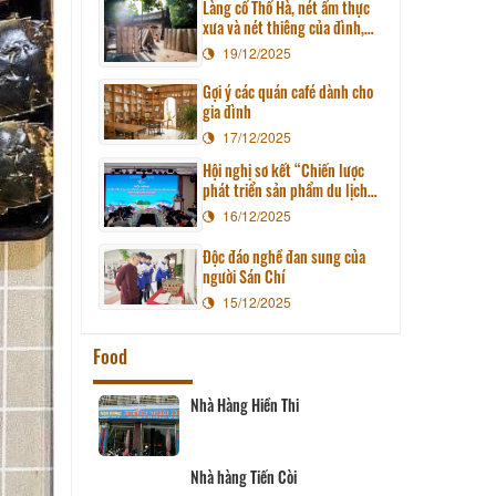
giới
Làng cổ Thổ Hà, nét ẩm thực
xưa và nét thiêng của đình,
chùa
19/12/2025
Gợi ý các quán café dành cho
gia đình
17/12/2025
Hội nghị sơ kết “Chiến lược
phát triển sản phẩm du lịch
Việt Nam đến năm 2025, định
16/12/2025
hướng đến năm 2030”
Độc đáo nghề đan sung của
người Sán Chí
15/12/2025
Food
 Giang
Nhà Hàng Hiền Thi
i 36 Món
Nhà hàng Tiến Còi