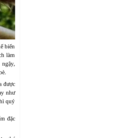
ế biến
ch làm
o ngậy,
bè.
a được
ày như
hì quý
ẩm đặc