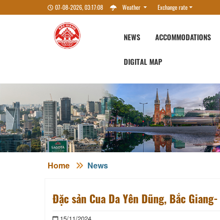
07-08-2026, 03:17:09
Weather
Exchange rate
NEWS
ACCOMMODATIONS
DIGITAL MAP
Home
News
Đặc sản Cua Da Yên Dũng, Bắc Giang-
15/11/2024