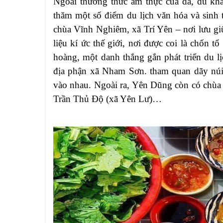
Ngoài thưởng thức ẩm thực cua da, du kh
thăm một số điểm du lịch văn hóa và sinh t
chùa Vĩnh Nghiêm, xã Trí Yên – nơi lưu g
liệu kí ức thế giới, nơi được coi là chốn
hoàng, một danh thắng gắn phát triển du lị
địa phận xã Nham Sơn. tham quan dãy núi
vào nhau. Ngoài ra, Yên Dũng còn có chù
Trần Thủ Độ (xã Yên Lư)…