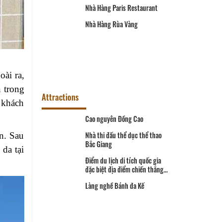
Nhà Hàng Paris Restaurant
Nhà Hàng Rùa Vàng
ài ra,
n trong
Attractions
i khách
lịch sử
Cao nguyên Đồng Cao
n. Sau
Nhà thi đấu thể dục thể thao
da tại
Bắc Giang
Điểm du lịch di tích quốc gia
ểm đến hấp
đặc biệt địa điểm chiến thắng
Xương Giang
Làng nghề Bánh đa Kế