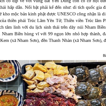
ách có dịp về với vùng đất Yên Dũng còn có cơ hội đư
hái hấp dẫn. Nổi bật phải kể đến như: di tích quốc gia đ
iữ kho mộc bản kinh phật được UNESCO công nhận là di 
 tổ của thiền phái Trúc Lâm Yên Tử; Thiền viền Trúc lâm 
ch tâm linh với du lịch sinh thái trên dãy núi Nham Biề
 Nham Biền hùng vĩ với 99 ngọn lớn nhỏ hợp thành, đ
a Kem (xã Nham Sơn), đền Thanh Nhàn (xã Nham Sơn), đ
B