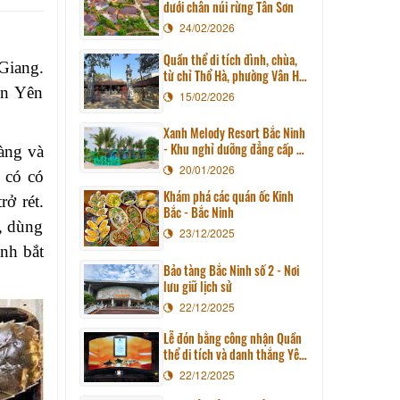
dưới chân núi rừng Tân Sơn
24/02/2026
Quần thể di tích đình, chùa,
Giang.
từ chỉ Thổ Hà, phường Vân Hà,
tỉnh Bắc Ninh xếp hạng di
ện Yên
15/02/2026
tích quốc gia đặc biệt
Xanh Melody Resort Bắc Ninh
- Khu nghỉ dưỡng đẳng cấp và
càng và
sang trọng giữa lòng Kinh Bắc
20/01/2026
 có có
Khám phá các quán ốc Kinh
rở rét.
Bắc - Bắc Ninh
, dùng
23/12/2025
ánh bắt
Bảo tàng Bắc Ninh số 2 - Nơi
lưu giữ lịch sử
22/12/2025
Lễ đón bằng công nhận Quần
thể di tích và danh thắng Yên
Tử - Vĩnh Nghiêm - Côn Sơn,
22/12/2025
Kiếp Bạc là Di sản văn hoá thế