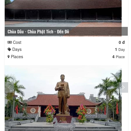
Chùa Dâu - Chùa Phật Tích - Đền Đô
Cost
0 đ
Days
1
Day
Places
4
Place