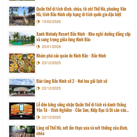
Quần thể di tích đình, chùa, từ chỉ Thổ Hà, phường Vân
Hà, tỉnh Bắc Ninh xếp hạng di tích quốc gia đặc biệt
15/02/2026
Xanh Melody Resort Bắc Ninh - Khu nghỉ dưỡng đẳng cấp
và sang trọng giữa lòng Kinh Bắc
20/01/2026
Khám phá các quán ốc Kinh Bắc - Bắc Ninh
23/12/2025
Bảo tàng Bắc Ninh số 2 - Nơi lưu giữ lịch sử
22/12/2025
Lễ đón bằng công nhận Quần thể di tích và danh thắng
Yên Tử - Vĩnh Nghiêm - Côn Sơn, Kiếp Bạc là Di sản văn
hoá thế giới
22/12/2025
Làng cổ Thổ Hà, nét ẩm thực xưa và nét thiêng của đình,
chùa