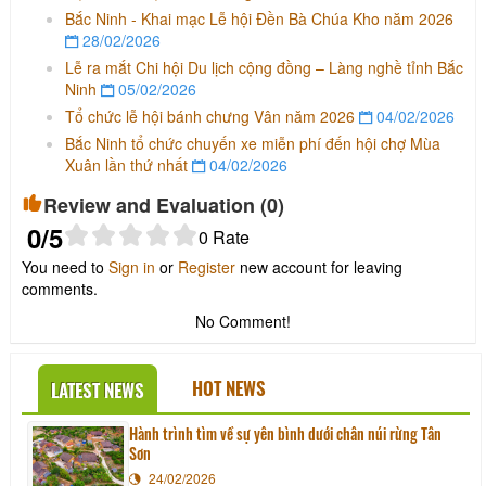
Bắc Ninh - Khai mạc Lễ hội Đền Bà Chúa Kho năm 2026
28/02/2026
Lễ ra mắt Chi hội Du lịch cộng đồng – Làng nghề tỉnh Bắc
Ninh
05/02/2026
Tổ chức lễ hội bánh chưng Vân năm 2026
04/02/2026
Bắc Ninh tổ chức chuyến xe miễn phí đến hội chợ Mùa
Xuân lần thứ nhất
04/02/2026
Review and Evaluation (
0
)
0
/5
0
Rate
You need to
Sign in
or
Register
new account for leaving
comments.
No Comment!
HOT NEWS
LATEST NEWS
Hành trình tìm về sự yên bình dưới chân núi rừng Tân
Sơn
24/02/2026